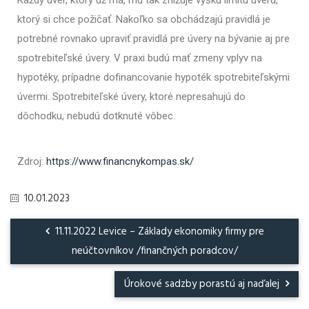
Každý úver, ktorý už má, mu tak znižuje výšku limitu úveru,
ktorý si chce požičať. Nakoľko sa obchádzajú pravidlá je
potrebné rovnako upraviť pravidlá pre úvery na bývanie aj pre
spotrebiteľské úvery. V praxi budú mať zmeny vplyv na
hypotéky, prípadne dofinancovanie hypoték spotrebiteľskými
úvermi. Spotrebiteľské úvery, ktoré nepresahujú do
dôchodku, nebudú dotknuté vôbec.
Zdroj:
https://www.financnykompas.sk/
10.01.2023
11.11.2022 Levice – Základy ekonomiky firmy pre
neúčtovníkov /finančných poradcov/
Úrokové sadzby porastú aj naďalej