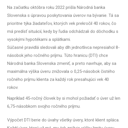
Na začiatku októbra roku 2022 prišla Národná banka
Slovenska s úpravou poskytovania úverov na bývanie. Tá sa
prioritne týka žiadateľov, ktorých vek prekročil 40 rokov, čo
má predísť situácií, kedy by ľudia odchádzali do dôchodku s
vysokými hypotékami a splátkami.
Súčasné pravidlá sledovali aby dlh jednotlivca nepresiahol 8-
násobok jeho ročného príjmu. Túto hranicu (DTI) chce
Národná banka Slovenska zmeniť, a preto navrhuje, aby sa
maximálna výška úveru znižovala o 0,25-násobok čistého
ročného príjmu klienta za každý rok presahujúci vek 40
rokov.
Napríklad 45-ročný človek by si mohol požiadať o úver už len
6,75-násobkom svojho ročného príjmu.
Výpočet DTI berie do úvahy
všetky úvery, ktoré klient spláca.